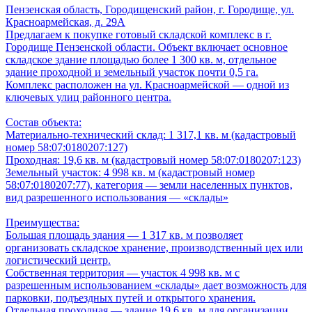
Пензенская область, Городищенский район, г. Городище, ул.
Красноармейская, д. 29А
Предлагаем к покупке готовый складской комплекс в г.
Городище Пензенской области. Объект включает основное
складское здание площадью более 1 300 кв. м, отдельное
здание проходной и земельный участок почти 0,5 га.
Комплекс расположен на ул. Красноармейской — одной из
ключевых улиц районного центра.
Состав объекта:
Материально-технический склад: 1 317,1 кв. м (кадастровый
номер 58:07:0180207:127)
Проходная: 19,6 кв. м (кадастровый номер 58:07:0180207:123)
Земельный участок: 4 998 кв. м (кадастровый номер
58:07:0180207:77), категория — земли населенных пунктов,
вид разрешенного использования — «склады»
Преимущества:
Большая площадь здания — 1 317 кв. м позволяет
организовать складское хранение, производственный цех или
логистический центр.
Собственная территория — участок 4 998 кв. м с
разрешенным использованием «склады» дает возможность для
парковки, подъездных путей и открытого хранения.
Отдельная проходная — здание 19,6 кв. м для организации