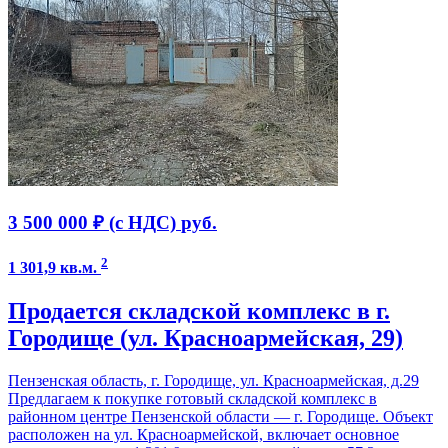
3 500 000 ₽ (с НДС)
руб.
2
1 301,9 кв.м.
Продается складской комплекс в г.
Городище (ул. Красноармейская, 29)
Пензенская область, г. Городище, ул. Красноармейская, д.29
Предлагаем к покупке готовый складской комплекс в
районном центре Пензенской области — г. Городище. Объект
расположен на ул. Красноармейской, включает основное