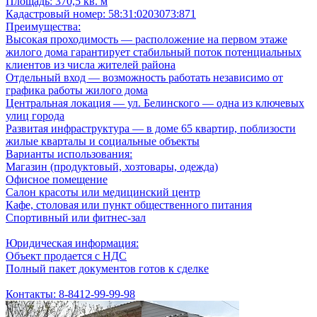
Площадь: 370,5 кв. м
Кадастровый номер: 58:31:0203073:871
Преимущества:
Высокая проходимость — расположение на первом этаже
жилого дома гарантирует стабильный поток потенциальных
клиентов из числа жителей района
Отдельный вход — возможность работать независимо от
графика работы жилого дома
Центральная локация — ул. Белинского — одна из ключевых
улиц города
Развитая инфраструктура — в доме 65 квартир, поблизости
жилые кварталы и социальные объекты
Варианты использования:
Магазин (продуктовый, хозтовары, одежда)
Офисное помещение
Салон красоты или медицинский центр
Кафе, столовая или пункт общественного питания
Спортивный или фитнес-зал
Юридическая информация:
Объект продается с НДС
Полный пакет документов готов к сделке
Контакты: 8-8412-99-99-98