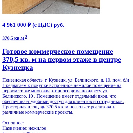
4 961 000 ₽ (с НДС)
руб.
2
370,5 кв.м
Готовое коммерческое помещение
370,5 кв. м на первом этаже в центре
Кузнецка
Пензенская область, г. Кузнецк, ул. Белинского, д. 10, пом. б/н
Предлагаем к покупке встроенное нежилое помещение на
первом этаже многоквартирного дома по адресу ул.
Белинского, 10 . Помещение имеет отдельный вход, что
обеспечивает удобный доступ для клиентов и сотрудников.
Просторная площадь 370,5 кв. м позволяет реализовать
различные коммерческие проекты.
Основное:
Назначение: нежилое