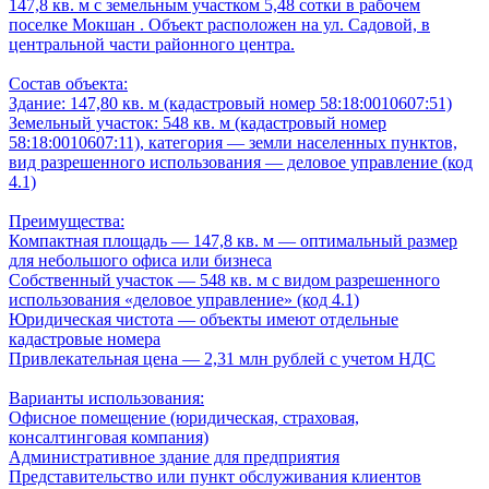
147,8 кв. м с земельным участком 5,48 сотки в рабочем
поселке Мокшан . Объект расположен на ул. Садовой, в
центральной части районного центра.
Состав объекта:
Здание: 147,80 кв. м (кадастровый номер 58:18:0010607:51)
Земельный участок: 548 кв. м (кадастровый номер
58:18:0010607:11), категория — земли населенных пунктов,
вид разрешенного использования — деловое управление (код
4.1)
Преимущества:
Компактная площадь — 147,8 кв. м — оптимальный размер
для небольшого офиса или бизнеса
Собственный участок — 548 кв. м с видом разрешенного
использования «деловое управление» (код 4.1)
Юридическая чистота — объекты имеют отдельные
кадастровые номера
Привлекательная цена — 2,31 млн рублей с учетом НДС
Варианты использования:
Офисное помещение (юридическая, страховая,
консалтинговая компания)
Административное здание для предприятия
Представительство или пункт обслуживания клиентов