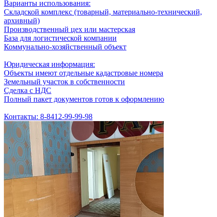
Варианты использования:
Складской комплекс (товарный, материально-технический,
архивный)
Производственный цех или мастерская
База для логистической компании
Коммунально-хозяйственный объект
Юридическая информация:
Объекты имеют отдельные кадастровые номера
Земельный участок в собственности
Сделка с НДС
Полный пакет документов готов к оформлению
Контакты: 8-8412-99-99-98