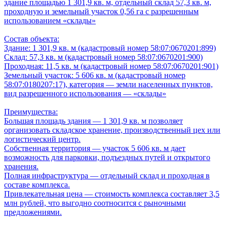
здание площадью 1 301,9 кв. м, отдельный склад 57,3 кв. м,
проходную и земельный участок 0,56 га с разрешенным
использованием «склады»
Состав объекта:
Здание: 1 301,9 кв. м (кадастровый номер 58:07:0670201:899)
Склад: 57,3 кв. м (кадастровый номер 58:07:0670201:900)
Проходная: 11,5 кв. м (кадастровый номер 58:07:0670201:901)
Земельный участок: 5 606 кв. м (кадастровый номер
58:07:0180207:17), категория — земли населенных пунктов,
вид разрешенного использования — «склады»
Преимущества:
Большая площадь здания — 1 301,9 кв. м позволяет
организовать складское хранение, производственный цех или
логистический центр.
Собственная территория — участок 5 606 кв. м дает
возможность для парковки, подъездных путей и открытого
хранения.
Полная инфраструктура — отдельный склад и проходная в
составе комплекса.
Привлекательная цена — стоимость комплекса составляет 3,5
млн рублей, что выгодно соотносится с рыночными
предложениями.