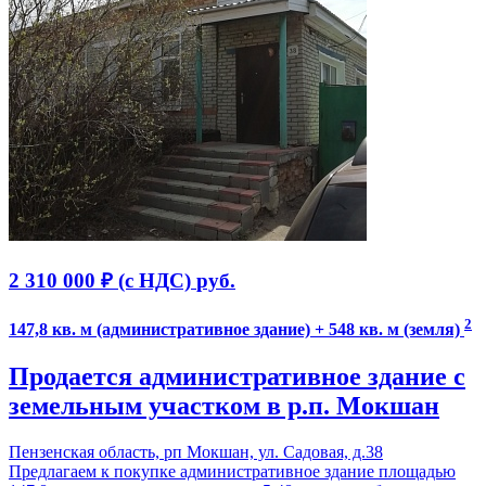
2 310 000 ₽ (с НДС)
руб.
2
147,8 кв. м (административное здание) + 548 кв. м (земля)
Продается административное здание с
земельным участком в р.п. Мокшан
Пензенская область, рп Мокшан, ул. Садовая, д.38
Предлагаем к покупке административное здание площадью