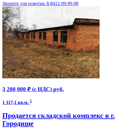
Звоните для осмотра: 8-8412-99-99-98
3 200 000 ₽ (с НДС)
руб.
2
1 317,1 кв.м.
Продается складской комплекс в г.
Городище