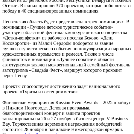
заявки из 63 регионов России, Республики Беларусь и Южной
Осетии. В финал прошли 370 проектов, которые поборются за
победу в 40 специализированных номинациях.
Пензенская область будет представлена в трех номинациях. В
номинации «Лучшее детское туристическое событие»
участвует областной фестиваль-конкурс детского творчества
«Детки-конфетки» из рабочего поселка Беково. «День
Косоворотки» из Малой Сердобы поборется за звание
лучшего туристического события по популяризации народных
художественных промыслов и ремесел. Также в числе
финалистов в номинации «Лучшее событие в области
автотуризма» заявлен межрегиональный семейный фестиваль
автотуризма «Свадьба Фест», маршрут которого проходит
через Пензу.
Проекты способствует достижению задач национального
проекта «Туризм и гостеприимство».
Финальные мероприятия Russian Event Awards – 2025 пройдут
в Нижнем Новгороде. Деловая программа,
благотворительный концерт и защита проектов
запланированы на 26 и 27 ноября в бизнес-центре V Business
Bay. Торжественная церемония награждения победителей
состоится 28 ноября в павильоне Нижегородской ярмарки.