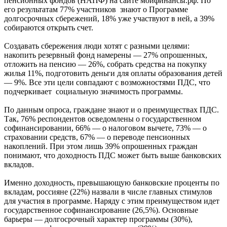
пенсионных фондов (НАПФ) на сайте моифинансы.рф. По
его результатам 77% участников знают о Программе
долгосрочных сбережений, 18% уже участвуют в ней, а 39%
собираются открыть счет.
Создавать сбережения люди хотят с разными целями:
накопить резервный фонд намерены — 27% опрошенных,
отложить на пенсию — 26%, собрать средства на покупку
жилья 11%, подготовить деньги для оплаты образования детей
— 9%. Все эти цели совпадают с возможностями ПДС, что
подчеркивает социальную значимость программы.
По данным опроса, граждане знают и о преимуществах ПДС.
Так, 76% респондентов осведомлены о государственном
софинансировании, 66% — о налоговом вычете, 73% — о
страховании средств, 67% — о переводе пенсионных
накоплений. При этом лишь 39% опрошенных граждан
понимают, что доходность ПДС может быть выше банковских
вкладов.
Именно доходность, превышающую банковские проценты по
вкладам, россияне (22%) назвали в числе главных стимулов
для участия в программе. Наряду с этим преимуществом идет
государственное софинансирование (26,5%). Основные
барьеры — долгосрочный характер программы (30%),