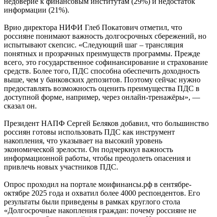
недоверие к финансовым институтам (29%) и недостаток
информации (21%).
Врио директора НИФИ Глеб Покатович отметил, что
россияне понимают важность долгосрочных сбережений, но
испытывают скепсис. «Следующий шаг – трансляция
понятных и прозрачных преимуществ программы. Прежде
всего, это государственное софинансирование и страхование
средств. Более того, ПДС способна обеспечить доходность
выше, чем у банковских депозитов. Поэтому сейчас нужно
предоставлять возможность оценить преимущества ПДС в
доступной форме, например, через онлайн-тренажёры», —
сказал он.
Президент НАПФ Сергей Беляков добавил, что большинство
россиян готовы использовать ПДС как инструмент
накопления, что указывает на высокий уровень
экономической зрелости. Он подчеркнул важность
информационной работы, чтобы преодолеть опасения и
привлечь новых участников ПДС.
Опрос проходил на портале моифинансы.рф в сентябре-
октябре 2025 года и охватил более 4000 респондентов. Его
результаты были приведены в рамках круглого стола
«Долгосрочные накопления граждан: почему россияне не