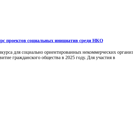
урс проектов социальных инициатив среди НКО
нкурса для социально ориентированных некоммерческих организа
итие гражданского общества в 2025 году. Для участия в