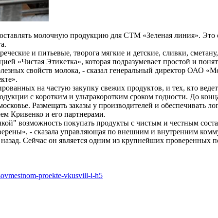
тавлять молочную продукцию для СТМ «Зеленая линия». Это с
а.
ческие и питьевые, творога мягкие и детские, сливки, сметану,
ей «Чистая Этикетка», которая подразумевает простой и понят
лезных свойств молока, - сказал генеральный директор ОАО «М
кте».
ованных на частую закупку свежих продуктов, и тех, кто ведет
дукции с коротким и ультракоротким сроком годности. До конца
осковье. Размещать заказы у производителей и обеспечивать ло
ем Кривенко и его партнерами.
кой" возможность покупать продукты с чистым и честным состав
уверены», - сказала управляющая по внешним и внутренним ко
 назад. Сейчас он является одним из крупнейших проверенных 
ovmestnom-proekte-vkusvill-i-h5