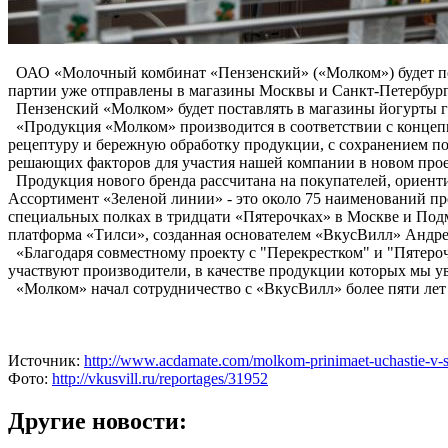
ОАО «Молочный комбинат «Пензенский» («Молком») будет пос
партии уже отправлены в магазины Москвы и Санкт-Петербург
Пензенский «Молком» будет поставлять в магазины йогурты гре
«Продукция «Молком» производится в соответствии с концепци
рецептуру и бережную обработку продукции, с сохранением по
решающих факторов для участия нашей компании в новом прое
Продукция нового бренда рассчитана на покупателей, ориентир
Ассортимент «Зеленой линии» - это около 75 наименований про
специальных полках в тридцати «Пятерочках» в Москве и Подм
платформа «Тилси», созданная основателем «ВкусВилл» Андре
«Благодаря совместному проекту с "Перекрестком" и "Пятероч
участвуют производители, в качестве продукции которых мы 
«Молком» начал сотрудничество с «ВкусВилл» более пяти лет
Источник:
http://www.acdamate.com/molkom-prinimaet-uchastie-v-s
Фото:
http://vkusvill.ru/reportages/31952
Другие новости: